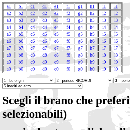
a1
b1
c1
d1
e1
f1
g1
h1
i1
l1
a2
b2
c2
d2
e2
f2
g2
h2
i2
l2
a3
b3
c3
d3
e3
f3
g3
h3
i3
l3
a4
b4
c4
d4
e4
f4
g4
h4
i4
l4
a5
b5
c5
d5
e5
f5
g5
h5
i5
l5
a6
b6
c6
d6
e6
f6
g6
h6
i6
l6
a7
b7
c7
d7
e7
f7
g7
h7
i7
l7
a8
b8
c8
d8
e8
f8
g8
h8
i8
l8
a9
b9
c9
d9
e9
f9
g9
h9
i9
l9
a0
b0
c0
d0
e0
f0
g0
h0
i0
l0
Scegli il brano che preferi
selezionabili)