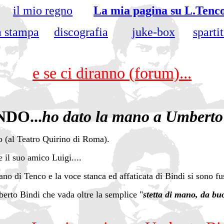
a:
il mio regno
La mia pagina su L.Tenc
a stampa
discografia
juke-box
spartit
e se ci diranno (forum)...
DO...
ho dato la mano a Umberto
o (al Teatro Quirino di Roma).
 il suo amico Luigi....
rano di Tenco e la voce stanca ed affaticata di Bindi si sono 
erto Bindi che vada oltre la semplice "
stetta di mano, da bu